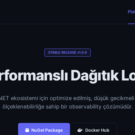
Pla
STABLE RELEASE v1.0.6
formanslı Dağıtık L
NET ekosistemi için optimize edilmiş, düşük gecikmel
ölçeklenebilirliğe sahip bir observability çözümüdür.
NuGet Package
Docker Hub