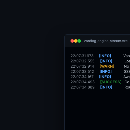
vardlog_engine_stream.exe
22:07:31.673
[INFO]
Var
22:07:32.555
[INFO]
Lo
22:07:32.914
[WARN]
No 
22:07:33.512
[INFO]
SSE
22:07:34.167
[INFO]
Awa
22:07:34.493
[SUCCESS]
Co
22:07:34.889
[INFO]
Rou