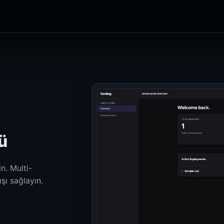
ü
n. Multi-
ışı sağlayın.