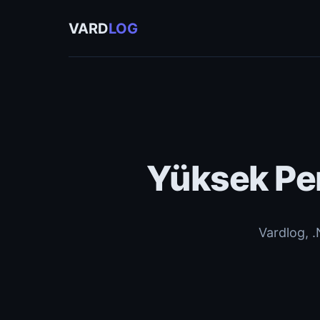
VARD
LOG
Yüksek Per
Vardlog, .