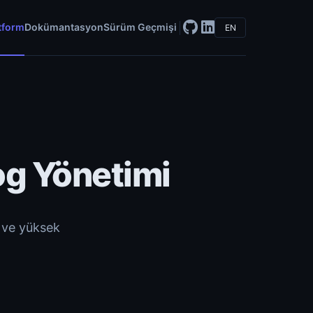
tform
Dokümantasyon
Sürüm Geçmişi
EN
og Yönetimi
i ve yüksek