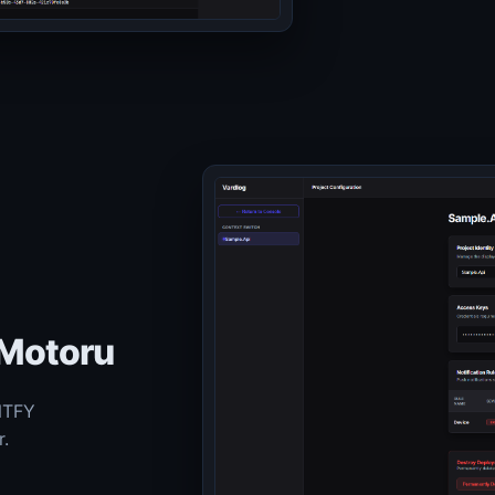
 Motoru
 NTFY
r.